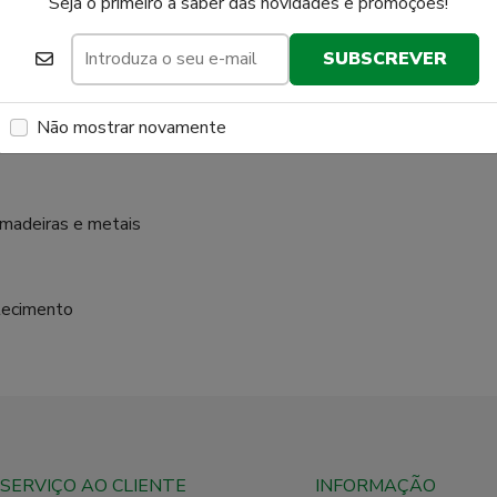
Seja o primeiro a saber das novidades e promoções!
SUBSCREVER
 expostas à humidade e a lavagens frequentes, prolongando o s
Não mostrar novamente
parecimento de fungos, algas e outros micro-organismos no filme 
 madeiras e metais
elecimento
SERVIÇO AO CLIENTE
INFORMAÇÃO