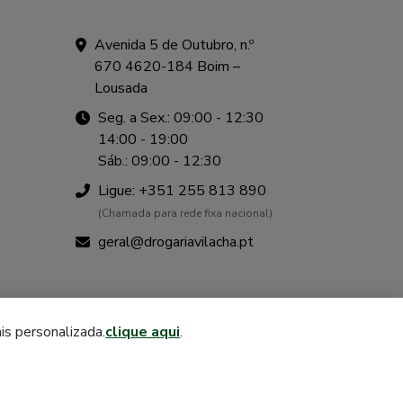
Avenida 5 de Outubro, n.º
670 4620-184 Boim –
Lousada
Seg. a Sex.: 09:00 - 12:30
14:00 - 19:00
Sáb.: 09:00 - 12:30
Ligue: +351 255 813 890
(Chamada para rede fixa nacional)
geral@drogariavilacha.pt
a e Sousa
is personalizada.
clique aqui
.