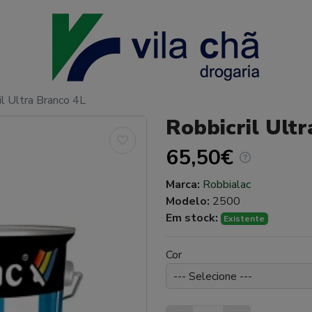
il Ultra Branco 4L
Robbicril Ult
65,50€
Marca:
Robbialac
Modelo:
2500
Em stock:
Existente
Cor