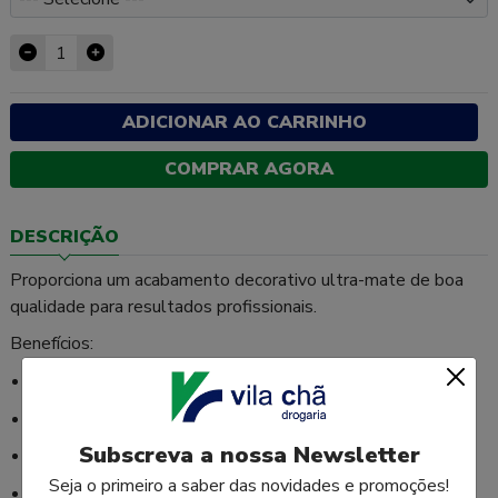
ADICIONAR AO CARRINHO
COMPRAR AGORA
DESCRIÇÃO
Proporciona um acabamento decorativo ultra-mate de boa
qualidade para resultados profissionais.
Benefícios:
Excelente acabamento
Resistente à lavagem
Subscreva a nossa Newsletter
Aceita retoques
Seja o primeiro a saber das novidades e promoções!
Sem marcação de rolo